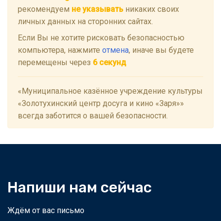
рекомендуем
не указывать
никаких своих
личных данных на сторонних сайтах.
Если Вы не хотите рисковать безопасностью
компьютера, нажмите
отмена
, иначе вы будете
перемещены через
5
секунд
«Муниципальное казённое учреждение культуры
«Золотухинский центр досуга и кино «Заря»»
всегда заботится о вашей безопасности.
Напиши нам сейчас
Ждём от вас письмо