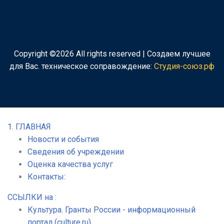
Copyright ©
2026 All rights reserved | Создаем лучшее
для Вас.
техническое соправождение:
Студия-союз.рф
1. ГЛАВНАЯ
Новости и события
Сведения об учреждении
Оценка качества услуг
Контакты:
ССЫЛКИ на :
Культура. Гранты России - информационный
портал (culture.ru)